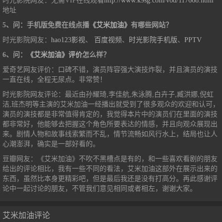
时光影院网友：无需VIP在线观看
http://www.k9sg.com/vod/117668.html
地址
5、问：手机版免费在线点播
《艾米加油》
有哪些网站？
时光影院网友：
hao123影视
、
百度视频
、
时光影院手机版
、
PPTV
6、问：
《艾米加油》评价
怎么样？
爱奇艺网友评价：口碑不错，演员阵容强大演技炸裂，并且演员的演技
一直在线，全程无尿点。非常赞！
时光影院网友评论：最近由孙耀琦,李佳航,朱泳腾,白卉子,臧洪娜,倪虹
洁,班杰明等主演的艾米加油一经播出就受到了很多观众的欢迎和认可，
演员的演技都是非常值得肯定的，我觉得本片中的演员们在里面的演技
都非常好，他能够去把握这个角色所要表达的情感，并且向观众展现出
来。剧情人物和故事线索繁而不乱，情节流畅如风行水上，结局也让人
心潮澎湃，确实是一部好看的。
豆瓣网友：《艾米加油》不吹不黑槽点是有的，和一些喜欢看剧的朋友
给出的评论相比，我有一些不同的看法，艾米加油这部外在展示出来的
东西，虽然比本身更精彩吧，但是最后我还是没有打高分。再此感谢评
论中一起讨论的朋友，不管我们意见相同或者相左，谢谢大家。
艾米加油评论