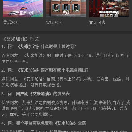
更新至第48期
完结
第24集已完结
背后2025
安家2020
罪无可逃
《艾米加油》相关
1、问：
《艾米加油》
什么时候上映时间？
百度网友：《艾米加油》的上映时间是2026-06-16，详细日期可以去百
度百科查一查。
2、问：
《艾米加油》
国产剧在哪个电视台播出？
腾讯网友：
《艾米加油》
目前只有网上如腾讯视频、爱奇艺、优酷、时
光影院等播出，没有在电视台播。
3、问：
国产剧《艾米加油》
的演员表
优酷网友：艾米加油是由刘俊杰执导，孙耀琦,李佳航,朱泳腾,白卉子,臧
洪娜,倪虹洁,班杰明领衔主演
职场
剧。该剧于2026-06-16在
腾讯
、
爱奇
艺
、
优酷
、等平台同步播出。
4、问：哪个平台可以免费看
《艾米加油》全集