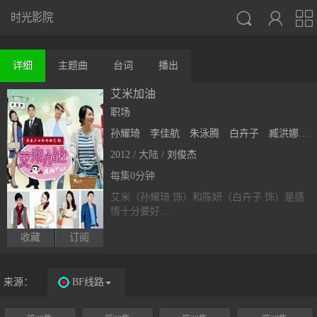



时光影院
详细
主题曲
台词
播出
艾米加油
职场
孙耀琦
李佳航
朱泳腾
白卉子
臧洪娜
2012 / 大陆 /
刘俊杰
每集0分钟
艾米（孙耀琦 饰）和陈妍（白卉子 饰）是感
情十分要好…
收藏
订阅
来源：
BF线路