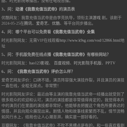
酷、时光影院等播出，没有在电视台播。
3、问：
动漫《我靠充值当武帝》
的演员表
优酷网友：我靠充值当武帝是由李亮执导，领衔主演
游戏
剧。该剧于
2024-05-25在
腾讯
、
爱奇艺
、
优酷
、等平台同步播出。
4、问：哪个平台可以免费看
《我靠充值当武帝》全集
时光影院网友：无需VIP在线观看
http://www.k9sg.com/vod/12866.html
地
址
5、问：手机版免费在线点播
《我靠充值当武帝》
有哪些网站？
时光影院网友：
hao123影视
、
百度视频
、
时光影院手机版
、
PPTV
6、问：
《我靠充值当武帝》评价
怎么样？
爱奇艺网友评价：口碑不错，演员阵容强大演技炸裂，并且演员的演技
一直在线，全程无尿点。非常赞！
时光影院网友评论：最近由等主演的我靠充值当武帝一经播出就受到了
很多观众的欢迎和认可，演员的演技都是非常值得肯定的，我觉得本片
中的演员们在里面的演技都非常好，他能够去把握这个角色所要表达的
情感，并且向观众展现出来。剧情人物和故事线索繁而不乱，情节流畅
如风行水上，结局也让人心潮澎湃，确实是一部好看的。
豆瓣网友：《我靠充值当武帝》不吹不黑槽点是有的，和一些喜欢看剧