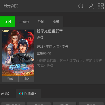



时光影院
详细
主题曲
台词
播出
我靠充值当武帝
游戏
2022 / 中国大陆 /
李亮
每集0分钟
地球能源枯竭，林一为改变命运，参加《灵神
大陆》游戏…
收藏
订阅
来源：
JY线路