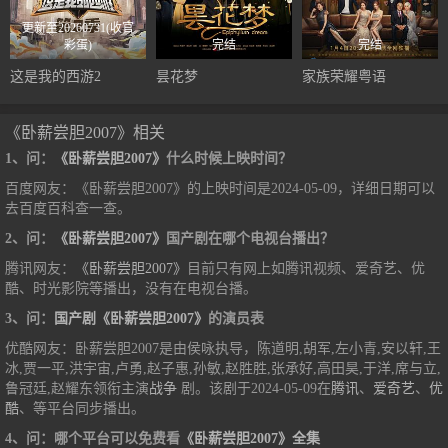
更新至20260731(收官
彩蛋)
完结
完结
这是我的西游2
昙花梦
家族荣耀粤语
《卧薪尝胆2007》相关
1、问：
《卧薪尝胆2007》
什么时候上映时间？
百度网友：《卧薪尝胆2007》的上映时间是2024-05-09，详细日期可以
去百度百科查一查。
2、问：
《卧薪尝胆2007》
国产剧在哪个电视台播出？
腾讯网友：
《卧薪尝胆2007》
目前只有网上如腾讯视频、爱奇艺、优
酷、时光影院等播出，没有在电视台播。
3、问：
国产剧《卧薪尝胆2007》
的演员表
优酷网友：卧薪尝胆2007是由侯咏执导，陈道明,胡军,左小青,安以轩,王
冰,贾一平,洪宇宙,卢勇,赵子惠,孙敏,赵胜胜,张承好,高田昊,于洋,席与立,
鲁冠廷,赵耀东领衔主演
战争
剧。该剧于2024-05-09在
腾讯
、
爱奇艺
、
优
酷
、等平台同步播出。
4、问：哪个平台可以免费看
《卧薪尝胆2007》全集