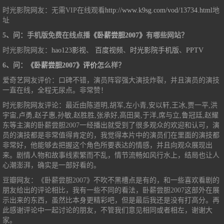
时光影院网友：无需VIP在线观看
http://www.k9sg.com/vod/13734.html
地
址
5、问：手机版免费在线点播
《卧薪尝胆2007》
有哪些网站？
时光影院网友：
hao123影视
、
百度视频
、
时光影院手机版
、
PPTV
6、问：
《卧薪尝胆2007》评价
怎么样？
爱奇艺网友评价：口碑不错，演员阵容强大演技炸裂，并且演员的演技
一直在线，全程无尿点。非常赞！
时光影院网友评论：最近由陈道明,胡军,左小青,安以轩,王冰,贾一平,洪
宇宙,卢勇,赵子惠,孙敏,赵胜胜,张承好,高田昊,于洋,席与立,鲁冠廷,赵耀
东等主演的卧薪尝胆2007一经播出就受到了很多观众的欢迎和认可，演
员的演技都是非常值得肯定的，我觉得本片中的演员们在里面的演技都
非常好，他能够去把握这个角色所要表达的情感，并且向观众展现出
来。剧情人物和故事线索繁而不乱，情节流畅如风行水上，结局也让人
心潮澎湃，确实是一部好看的。
豆瓣网友：《卧薪尝胆2007》不吹不黑槽点是有的，和一些喜欢看剧的
朋友给出的评论相比，我有一些不同的看法，卧薪尝胆2007这部外在展
示出来的东西，虽然比本身更精彩吧，但是最后我还是没有打高分。再
此感谢评论中一起讨论的朋友，不管我们意见相同或者相左，谢谢大
家。