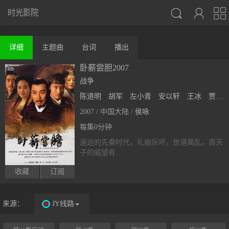



时光影院
详细
主题曲
台词
播出
卧薪尝胆2007
战争
陈道明
胡军
左小青
安以轩
王冰
贾一平
2007 / 中国大陆 /
侯咏
每集0分钟
遥远的先秦时代，礼崩乐坏，世道离乱。周天
子的威望有…
收藏
订阅
来源：
JY线路