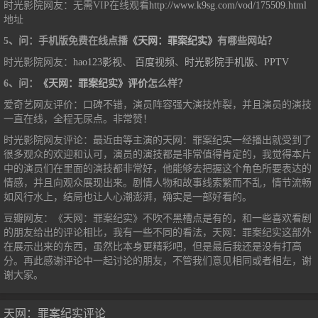
时光影院网友：无需VIP在线观看
http://www.k9sg.com/vod/175509.html
地址
5、问：手机版免费在线点播
《天网：罪案纪实》
有哪些网站？
时光影院网友：
hao123影视
、
百度视频
、
时光影院手机版
、
PPTV
6、问：
《天网：罪案纪实》评价
怎么样？
爱奇艺网友评价：口碑不错，演员阵容强大演技炸裂，并且演员的演技
一直在线，全程无尿点。非常赞！
时光影院网友评论：最近由等主演的天网：罪案纪实一经播出就受到了
很多观众的欢迎和认可，演员的演技都是非常值得肯定的，我觉得本片
中的演员们在里面的演技都非常好，他能够去把握这个角色所要表达的
情感，并且向观众展现出来。剧情人物和故事线索繁而不乱，情节流畅
如风行水上，结局也让人心潮澎湃，确实是一部好看的。
豆瓣网友：《天网：罪案纪实》不吹不黑槽点是有的，和一些喜欢看剧
的朋友给出的评论相比，我有一些不同的看法，天网：罪案纪实这部外
在展示出来的东西，虽然比本身更精彩吧，但是最后我还是没有打高
分。再此感谢评论中一起讨论的朋友，不管我们意见相同或者相左，谢
谢大家。
天网：罪案纪实评论