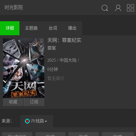



时光影院
详细
主题曲
台词
播出
天网：罪案纪实
罪案
2025 / 中国大陆 /
0分钟
暂无简介
收藏
订阅
来源：
JY线路