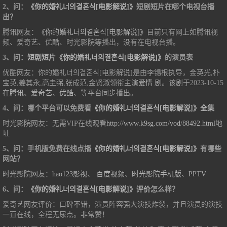
2、问：
《你的婚礼너의결혼식[电影解说]》
短剧短片在哪个电视台播
出？
腾讯网友：
《你的婚礼너의결혼식[电影解说]》
目前只有网上如腾讯视
频、爱奇艺、优酷、时光影院等播出，没有在电视台播。
3、问：
短剧短片《你的婚礼너의결혼식[电影解说]》
的演员表
优酷网友：你的婚礼너의결혼식[电影解说]是由李锡根执导，金英光,朴
宝英,姜其永,高圭弼,张成范,金贤淑领衔主演
爱情
剧。该剧于2023-10-15
在
腾讯
、
爱奇艺
、
优酷
、等平台同步播出。
4、问：哪个平台可以免费看
《你的婚礼너의결혼식[电影解说]》全集
时光影院网友：无需VIP在线观看
http://www.k9sg.com/vod/88492.html
地
址
5、问：手机版免费在线点播
《你的婚礼너의결혼식[电影解说]》
有哪些
网站？
时光影院网友：
hao123影视
、
百度视频
、
时光影院手机版
、
PPTV
6、问：
《你的婚礼너의결혼식[电影解说]》评价
怎么样？
爱奇艺网友评价：口碑不错，演员阵容强大演技炸裂，并且演员的演技
一直在线，全程无尿点。非常赞！