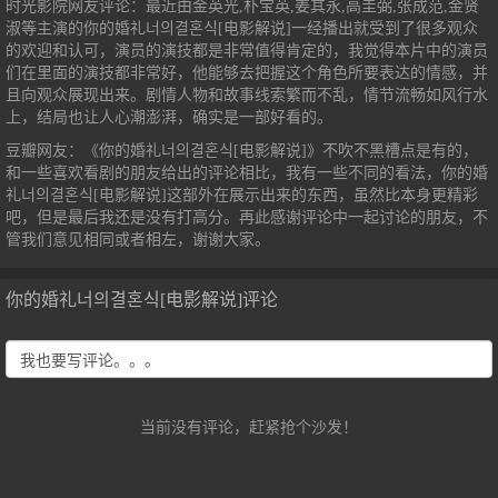
时光影院网友评论：最近由金英光,朴宝英,姜其永,高圭弼,张成范,金贤
淑等主演的你的婚礼너의결혼식[电影解说]一经播出就受到了很多观众
的欢迎和认可，演员的演技都是非常值得肯定的，我觉得本片中的演员
们在里面的演技都非常好，他能够去把握这个角色所要表达的情感，并
且向观众展现出来。剧情人物和故事线索繁而不乱，情节流畅如风行水
上，结局也让人心潮澎湃，确实是一部好看的。
豆瓣网友：《你的婚礼너의결혼식[电影解说]》不吹不黑槽点是有的，
和一些喜欢看剧的朋友给出的评论相比，我有一些不同的看法，你的婚
礼너의결혼식[电影解说]这部外在展示出来的东西，虽然比本身更精彩
吧，但是最后我还是没有打高分。再此感谢评论中一起讨论的朋友，不
管我们意见相同或者相左，谢谢大家。
你的婚礼너의결혼식[电影解说]评论
当前没有评论，赶紧抢个沙发！