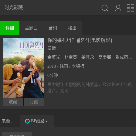



时光影院
详细
主题曲
台词
播出
你的婚礼너의결혼식[电影解说]
爱情
金英光
朴宝英
姜其永
高圭弼
张成范
2018 / 韩国 /
李锡根
0分钟
高中时年少懵懂的纯纯爱恋，经过长达十年的
磨合，期间…
收藏
订阅
来源：
BF线路