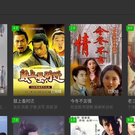
4.0
2.0
4.0
0集
已完结
已完结
鼓上蚤时迁
今冬不言情
老
宋芸桦,张立昂,汤志伟,林敬伦,蔡瑞雪,王道,李迪恩,许孟哲,连晨翔,廖奕琁,陈歆姸
吴京,商蓉,宁静,吴军,常铖,张子健,杨冬,严崐,宛美嘉
陈宝国,陶慧敏,侯继林,孙松
于谨
7.0
1.0
9.0