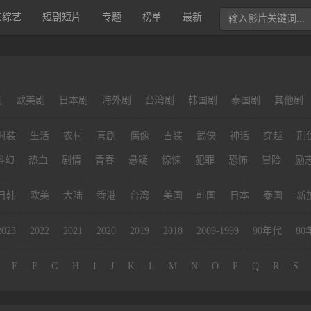
艺综艺
短剧短片
专题
榜单
最新
剧
欧美剧
日本剧
海外剧
台湾剧
韩国剧
泰国剧
其他剧
时装
生活
农村
喜剧
偶像
古装
武侠
神话
穿越
刑
科幻
热血
剧情
青春
悬疑
惊悚
犯罪
恐怖
冒险
励
日韩
欧美
大陆
香港
台湾
美国
韩国
日本
泰国
新
2023
2022
2021
2020
2019
2018
2009-1999
90年代
80
E
F
G
H
I
J
K
L
M
N
O
P
Q
R
S