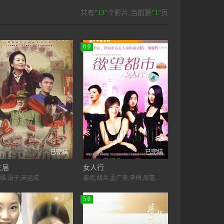
共有
“13”
个影片,当前第
“1”
页
6.0
已完结
已完结
三届
女人行
维,涓子,宋运成
姜武,胡兵,孟广美,李梅,周蕾,黄小燕,高曙光,保剑锋,胡东,张丹峰,梁超
5.0