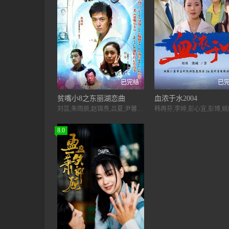
已完结
已
贫嘴小8之东丽湖恋曲
血浓于水2004
刘芸,朱雨辰,赵锦焘,吕夏,尹馨梓,王放,高明,王丽云,鲁继先,翟万臣
8.0