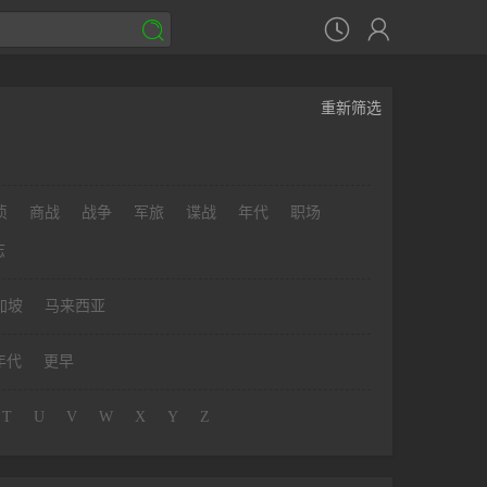



重新筛选
侦
商战
战争
军旅
谍战
年代
职场
志
加坡
马来西亚
年代
更早
T
U
V
W
X
Y
Z