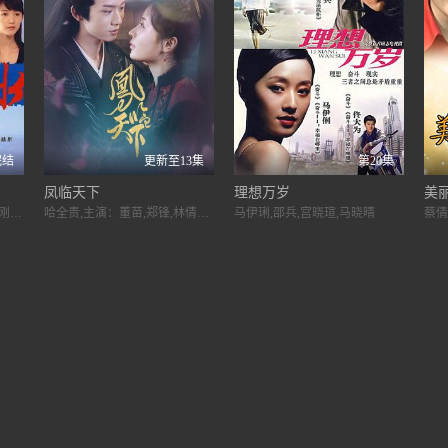
完结
更新至13集
第20集
凤临天下
理想万岁
美
韩再芬,李婷,彭心宜,彭博,姚刚,钟超,刘冠雄,曹力,王雅伦,姜华
哈全贵,主演：董苗,郑锋,林倩倩,白英伟,刘淑霖,为你推荐
马伊琍,邵兵,宫晓瑄,马晓晴
蔡倩