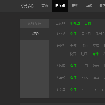
时光影院
首页
电视剧
电影
动漫
演
选择频道
已选择
电视剧
言情
电视剧
按分类
全部
国产剧
香港
按类型
全部
都市
家庭
校园
动画
言情
按地区
全部
中国
港台
按年份
全部
2025
2024
按字母
全部
A
B
C
D