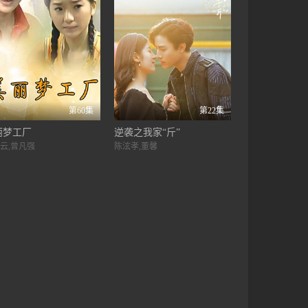
第60集
第22集
丽梦工厂
逆袭之我家“斤”
云,曾凡强
陈泫孝,董馨