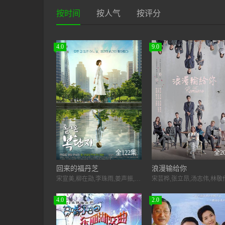
按时间
按人气
按评分
4.0
9.0
全122集
全2
回来的福丹芝
浪漫输给你
宋宣美,柳在勋,李珠雨,姜声振,姜成妍,鲜于银淑,李必模,李亨哲,崔代勋,高世元,陈艺瑟,金娜云,金庆南,宋俊熙,高娜熙
4.0
2.0