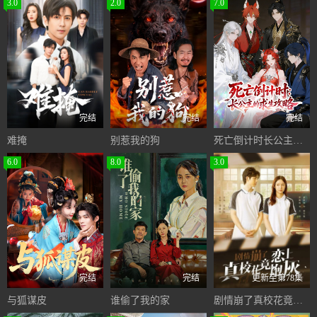
3.0
2.0
7.0
完结
完结
完结
难掩
别惹我的狗
死亡倒计时长公主的求生攻略
6.0
8.0
3.0
完结
完结
更新至第78集
与狐谋皮
谁偷了我的家
剧情崩了真校花竟恋上炮灰