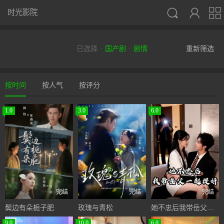



时光影院
已选择
国产剧
剧情
重新筛选
按时间
按人气
按评分
1.0
3.0
6.0
完结
完结
完结
鬓边有朵栀子肥
玫瑰与青松
她不忠后我带岳父一起捉奸
9.0
10.0
6.0