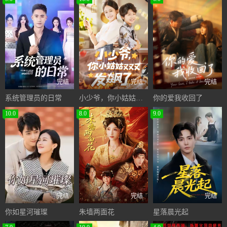
完结
完结
完结
系统管理员的日常
小少爷，你小姑姑又又又发飙了
你的爱我收回了
10.0
8.0
9.0
完结
完结
完结
你如星河璀璨
朱墙两面花
星落晨光起