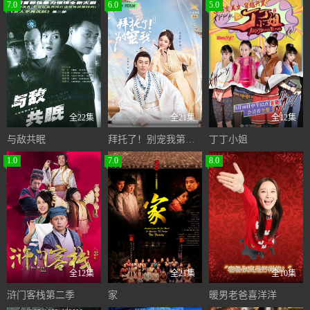
7.0
6.0
5.0
全22集
全21集
全12集
与敌共眠
拜托了！别宠我第二季
丁丁小姐
1.0
7.0
8.0
全12集
全21集
全10集
浒门客栈第二季
家
暖男老爸喜洋洋