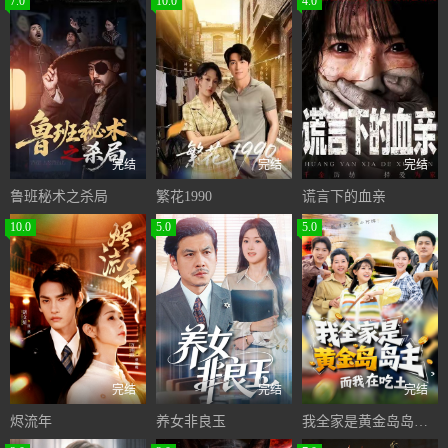
7.0
10.0
4.0
完结
完结
完结
鲁班秘术之杀局
繁花1990
谎言下的血亲
10.0
5.0
5.0
完结
完结
完结
烬流年
养女非良玉
我全家是黄金岛岛主，而我在吃土