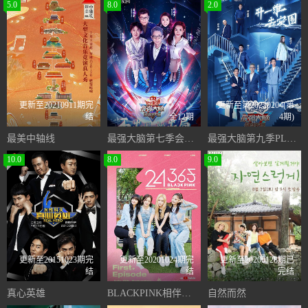
5.0
8.0
2.0
更新至20210911期完
更新至第20220204(第
结
全12期
4期)
最美中轴线
最强大脑第七季会员版
最强大脑第九季PLUS版
10.0
8.0
9.0
更新至20151023期完
更新至20201024期完
更新至20200128期已
结
结
完结
真心英雄
BLACKPINK相伴全年无休
自然而然