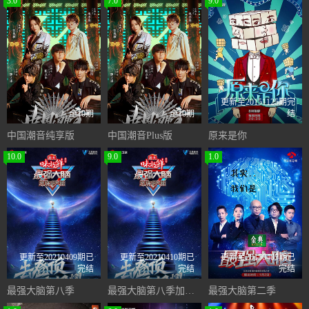
3.0
7.0
9.0
更新至20151125期完
全10期
全10期
结
中国潮音纯享版
中国潮音Plus版
原来是你
10.0
9.0
1.0
更新至20210409期已
更新至20210410期已
更新至20150405期已
完结
完结
完结
最强大脑第八季
最强大脑第八季加长版
最强大脑第二季