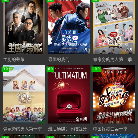
更新至20210929期完
更新至20180818期完
更新至20201016期下
结
结
完结
主厨的荣耀
最优的我们
做家务的男人第二季
3.0
6.0
10.0
更新至20191018期完
更新至20140321期完
结
全10期
结
做家务的男人第一季
最后通牒：不结就分
中国好歌曲第一季