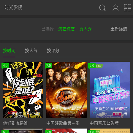



时光影院
已选择
演艺综艺
真人秀
重新筛选
按时间
按人气
按评分
4.0
7.0
2.0
更新至20160408期完
更新至20181123期完
更新至20251024期
结
结
他们到底是谁
中国好歌曲第三季
中国音乐公告牌
6.0
5.0
1.0