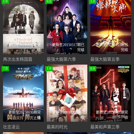
1.0
6.0
1.0
更新至20200810期完
更新至20150517期已
更新至20180413期已
结
完结
完结
再次出发韩国篇
最强大脑第六季
最强大脑第五季
7.0
1.0
6.0
更新至20150930期完
更新至20190208期完
更新至20150801期完
结
结
结
壮志凌云
最美的时光
最美和声第三季