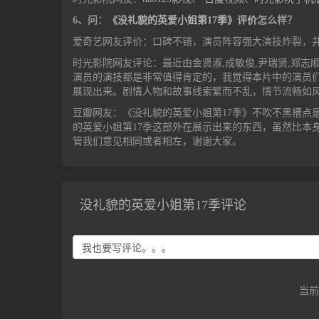
6、问：
《没礼貌的英爱小姐第17季》评价
怎么样？
爱奇艺网友评价：口碑不错，演员阵容强大演技炸裂，
时光影院网友评论：最近由金贤淑,成敏俊,尹瑞贤,郑志
演员的演技都是非常值得肯定的，我觉得本片中的演员
展现出来。剧情人物和故事线索繁而不乱，情节流畅如
豆瓣网友：《没礼貌的英爱小姐第17季》不吹不黑槽点
的英爱小姐第17季这部外在展示出来的东西，虽然比本
管我们意见相同或者相左，谢谢大家。
没礼貌的英爱小姐第17季评论
当