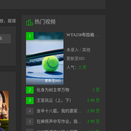
放，报错

热门视频
WTA250布拉格站女单第二轮：蒂莫菲娃VS贝莱克
1
集
未录入 / 其他
更新至HD
人气：
3 万
更新至HD
化身为树主宰万物
3 万
2
王室风云（上，下）
2.99 万
3
含辛十八载，我的婆家…
2.99 万
4
在麻将声中写作业，我…
2.99 万
5