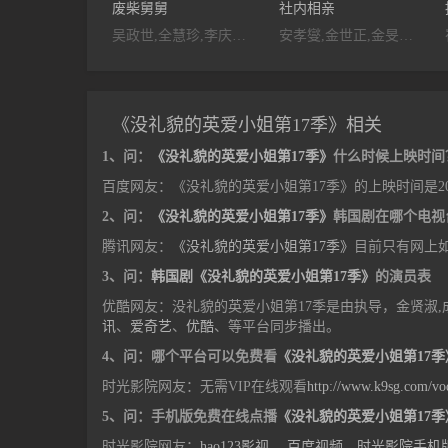
废柴舅舅
社内相亲
吴政世,全慧珍,李庆勋,朴善英,李相禹,李时媛,崔奎莉,高景民,尹海彬,黄雨瑟惠,金夏妍,郑秀英,朴示琓,宋雅景,李娜恩,宋玉淑,尹熙锡,裴格林,安锡焕,张姬领,崔承允,金玟澈,金南珍,金承旭,张珠妍,郑志顺,金基茂,金泰乡,崔秀英,郑秀彬
安孝燮,金世正,金旻奎,薛仁雅,李德华,崔秉灿,郑英珠,金光奎,宋元锡,裴优熙,金贤淑,林基雄,尹相贞,徐惠媛,李基英
《没礼貌的英爱小姐第17季》相关
1、问：
《没礼貌的英爱小姐第17季》
什么时候上映时间
百度网友：《没礼貌的英爱小姐第17季》的上映时间是202
2、问：
《没礼貌的英爱小姐第17季》
韩国剧在哪个电视
腾讯网友：
《没礼貌的英爱小姐第17季》
目前只有网上
3、问：
韩国剧《没礼貌的英爱小姐第17季》
的演员表
优酷网友：没礼貌的英爱小姐第17季是由执导，金贤淑,
讯
、
爱奇艺
、
优酷
、等平台同步播出。
4、问：哪个平台可以免费看
《没礼貌的英爱小姐第17季
时光影院网友：无需VIP在线观看
http://www.k9sg.com/vo
5、问：手机版免费在线点播
《没礼貌的英爱小姐第17季
时光影院网友：
hao123影视
、
百度视频
、
时光影院手机