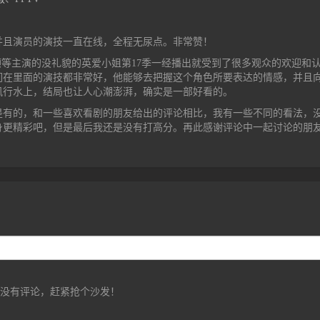
并且演员的演技一直在线，全程无尿点。非常赞！
顺等主演的没礼貌的英爱小姐第17季一经播出就受到了很多观众的欢迎和
们在里面的演技都非常好，他能够去把握这个角色所要表达的情感，并且
风行水上，结局也让人心潮澎湃，确实是一部好看的。
是有的，和一些喜欢看剧的朋友给出的评论相比，我有一些不同的看法，
身更精彩吧，但是最后我还是没有打高分。再此感谢评论中一起讨论的朋
前没有评论，赶紧抢个沙发！