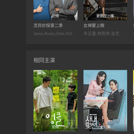
完结
更新至23集
灵异妙探第二季
女神蒙上眼
James,Roday,Dulé,Hill,Timothy,Omundson
辛芷蕾,林雨申,张艺上,郑希怡,王子睿,代云帆,马德钟
相同主演
完结
全12集