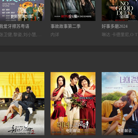
更新至第20集
全6集
全8集
我爱牙擦苏粤语
事故故事第二季
好事多磨2024
张卫健,黎姿,刘小慧,许志安
内详
已完结
电影解说
电影解说