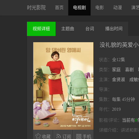
时光影院
首页
电视剧
电影
动漫
演
视频
详细
主题曲
台词
播出
时间
没礼貌的英爱小
状态：
全12集
类型：
家庭
喜剧
主演：
金贤淑
成敏
导演：
集数：
每集 45分钟
年代：
2019
影视/评论：
当前有
0
详细介绍：
讲述和影



收藏
订阅
手机