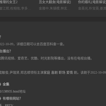
推理的女王2
丑女大翻身[电影解说]
你的婚礼[电影解说
崔江熙,权相佑,李多熙,朴炳垠,金贤淑,金元海,吴珉锡,金钟秀,金民尚,闵成旭,洪基俊,权珉娥,金太祐,朴智一,张宥相,金钟贤,张光,全秀景,金炯民,宋英才,尹宗仁,郑仁基,董允锡,金祉垠,李龙女,朴俊琴,安吉江,安世河,李豪宰,高真秀,车明旭,李智愛,朴民洙,金俊元,金周灵,严彩英,朴庸,金益泰,张仁燮,洪秀贤,申承勇,金亨奎,李文秀,赵宇丽,河会正,金振烨,金兰熙,车璌河,裴浩根,张仁浩,姜律,李文贞,林世柱,Sang-mi,Cha,河允庆,金在一,林哲,朴珪瑛,洪成德,黄英熙,白承哲,宋智浩,权赫贤
金雅中,朱镇模,林玄植,金贤淑,李汉威,朴努植,金勇健,成东日,徐润,郑允
？
2-10-09，详细日期可以去百度百科查一查。
台播出？
如腾讯视频、爱奇艺、优酷、时光影院等播出，没有在电视台播。
成敏俊,尹瑞贤,郑志顺领衔主演
家庭
喜剧
职场
爱情
剧。该剧于2022-10-0
》全集
d/138935.html
地址
》
有哪些网站？
版
、
PPTV