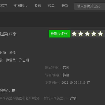
艺综艺
短剧短片
专题
榜单
最新
姐第17季
给影片评分：
很差
较差
还行
推荐
力荐
职场
爱情
俊
尹瑞贤
郑志顺
国家/地区：
韩国
语言/字幕：
韩语
更新时间：
2022-10-09 18:16:47

条评论，
星李英爱的表面有着180度不一样的－李英爱小…
详情