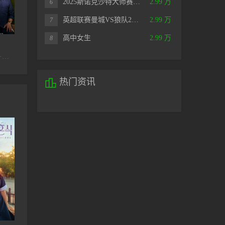
2025斯诺克沙特大师赛…
2.99 万
6
英超联赛曼城VS狼队2…
2.99 万
7
已完结
已完结
高中女生
2.99 万
8
神的礼物-14天国语
狂徒丽塔
拆局专家
琳达·卡德里尼,O·T·法格本,艾比·雅各布森,丽莎·库卓,丹尼斯·利瑞,柳波,泰柔娜·派丽丝,雷·罗马诺,卢克·威尔逊,Wyatt,Aubrey,马特·罗杰斯,安娜·玛利亚·霍斯福德,凯文·阿尔维斯,凯瑟琳·莫宁,罗里·斯卡沃,琳达·拉文,Joni,Reiss,Colin,Tandberg,克洛伊·伊斯特,里克·霍姆斯
李宝英,曹承佑,车善玗,鲁敏宇,金太祐,郑糠云,韩善花,金柳彬,金幼彬,金善英
柯尔士艾达·潘恩温,艾米卡·金邦通,塔纳·罗坤宋巴,甘格拉·对贤格拉

热门资讯
全16集
电影解说